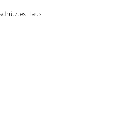
chütztes Haus
Ladenbau GmbH