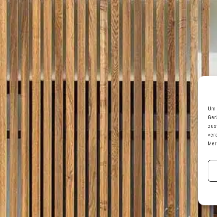
Um 
Ger
zus
ver
Mer