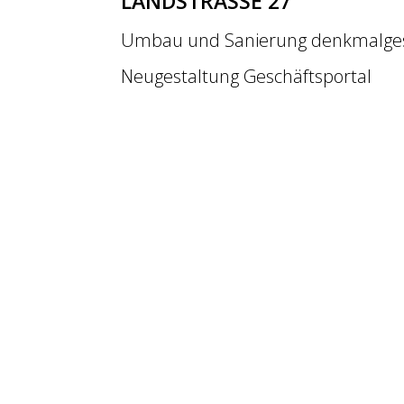
LANDSTRASSE 27
Umbau und Sanierung denkmalges
Neugestaltung Geschäftsportal
Ladenbau Bäckerei: Schweitzer 
Fotos: © Andrew Phelps