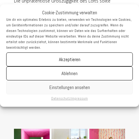
Die unprätentiöse Großzügigkeit des Lofts sollte
erhalten bleiben und für die Kinder Einladung als
Cookie-Zustimmung verwalten
Spielwiese und Abwechslung zum gewohnten Alltag
Um dir ein optimales Erlebnis zu bieten, verwenden wir Technologien wie Cookies,
um Geräteinformationen zu speichern und/oder darauf zuzugreifen. Wenn du
sein. Eine entspannte spielerische Atmosphäre mit
diesen Technologien zustimmst, können wir Daten wie das Surfverhalten oder
freundlichem Empfang und ausgewogene Sachlichkeit
eindeutige IDs auf dieser Website verarbeiten. Wenn du deine Zustimmung nicht
erteilst oder zurückziehst, können bestimmte Merkmale und Funktionen
in den Behandlungsräumen begünstigen das
beeinträchtigt werden.
berechtigte Vertrauen in die Professionalität der
Akzeptieren
ärztlichen Betreuung.
Ablehnen
Fotos: © Atelier Meinhart
Einstellungen ansehen
Datenschutz
Impressum